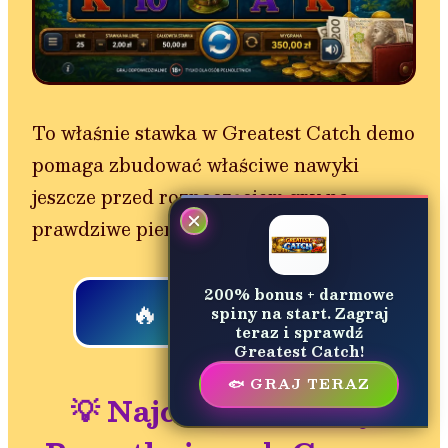
To właśnie stawka w Greatest Catch demo
pomaga zbudować właściwe nawyki
jeszcze przed rozpoczęciem gry na
prawdziwe pieniądze.
200% bonus + darmowe
🔥 Start teraz
spiny na start. Zagraj
teraz i sprawdź
Greatest Catch!
🐟 GRAJ TERAZ
💡 Najczęstsze Błędy