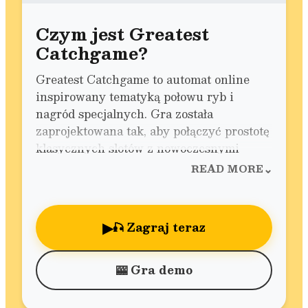
Czym jest Greatest
Catchgame?
Greatest Catchgame to automat online
inspirowany tematyką połowu ryb i
nagród specjalnych. Gra została
zaprojektowana tak, aby połączyć prostotę
klasycznych slotów z nowoczesnymi
funkcjami bonusowymi, które zwiększają
⌄
READ MORE
dynamikę każdej sesji.
Największą popularność zdobywa dzięki:
łatwej mechanice gry
▶
🎣 Zagraj teraz
wysokiej dostępności wersji demo
dobrej optymalizacji mobilnej
bonusowym funkcjom aktywowanym
🎰 Gra demo
przez symbole specjalne
atrakcyjnej strukturze wypłat