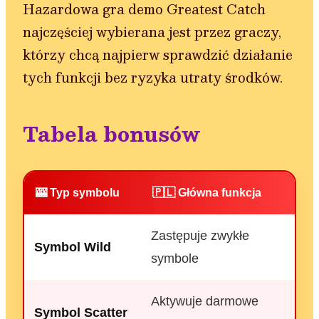
Hazardowa gra demo Greatest Catch
najczęściej wybierana jest przez graczy,
którzy chcą najpierw sprawdzić działanie
tych funkcji bez ryzyka utraty środków.
Tabela bonusów
🎰 Typ symbolu
🇵🇱 Główna funkcja
Zastępuje zwykłe
Symbol Wild
symbole
Aktywuje darmowe
Symbol Scatter