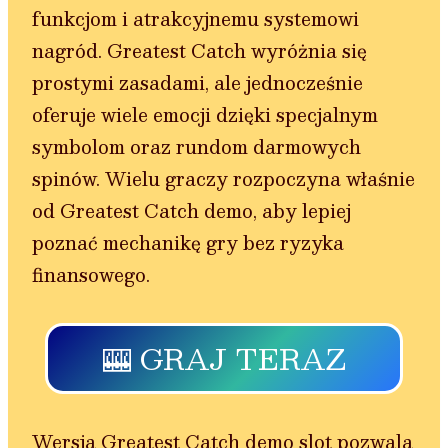
funkcjom i atrakcyjnemu systemowi
nagród. Greatest Catch wyróżnia się
prostymi zasadami, ale jednocześnie
oferuje wiele emocji dzięki specjalnym
symbolom oraz rundom darmowych
spinów. Wielu graczy rozpoczyna właśnie
od Greatest Catch demo, aby lepiej
poznać mechanikę gry bez ryzyka
finansowego.
🎰 GRAJ TERAZ
Wersja Greatest Catch demo slot pozwala