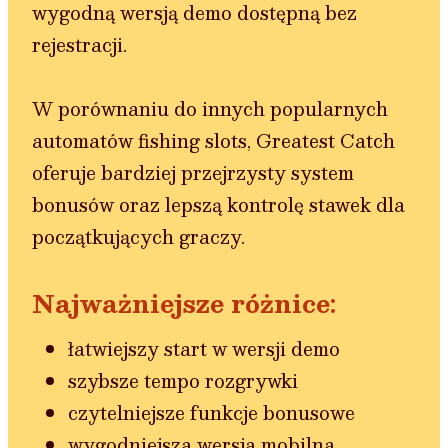
wygodną wersją demo dostępną bez
rejestracji.
W porównaniu do innych popularnych
automatów fishing slots, Greatest Catch
oferuje bardziej przejrzysty system
bonusów oraz lepszą kontrolę stawek dla
początkujących graczy.
Najważniejsze różnice:
łatwiejszy start w wersji demo
szybsze tempo rozgrywki
czytelniejsze funkcje bonusowe
wygodniejsza wersja mobilna