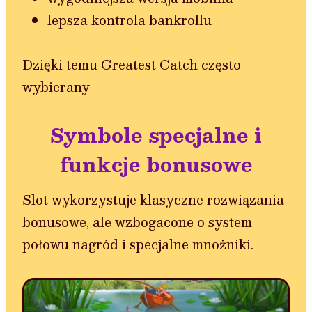
lepsza kontrola bankrollu
Dzięki temu Greatest Catch często
wybierany
Symbole specjalne i
funkcje bonusowe
Slot wykorzystuje klasyczne rozwiązania
bonusowe, ale wzbogacone o system
połowu nagród i specjalne mnożniki.