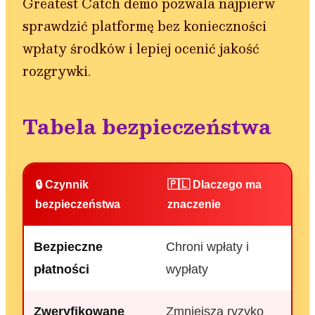
Greatest Catch demo pozwala najpierw
sprawdzić platformę bez konieczności
wpłaty środków i lepiej ocenić jakość
rozgrywki.
Tabela bezpieczeństwa
🔒 Czynnik
🇵🇱 Dlaczego ma
bezpieczeństwa
znaczenie
Bezpieczne
Chroni wpłaty i
płatności
wypłaty
Zweryfikowane
Zmniejsza ryzyko