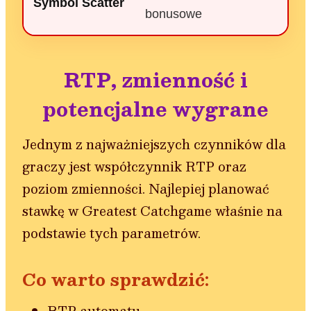
Symbol Scatter
bonusowe
RTP, zmienność i
potencjalne wygrane
Jednym z najważniejszych czynników dla
graczy jest współczynnik RTP oraz
poziom zmienności. Najlepiej planować
stawkę w Greatest Catchgame właśnie na
podstawie tych parametrów.
Co warto sprawdzić:
RTP automatu