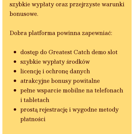
szybkie wypłaty oraz przejrzyste warunki
bonusowe.
Dobra platforma powinna zapewniać:
dostęp do Greatest Catch demo slot
szybkie wypłaty środków
licencję i ochronę danych
atrakcyjne bonusy powitalne
pełne wsparcie mobilne na telefonach
i tabletach
prostą rejestrację i wygodne metody
płatności