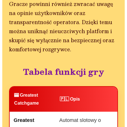
Gracze powinni również zwracać uwagę
na opinie użytkowników oraz
transparentność operatora. Dzięki temu
można uniknąć nieuczciwych platform i
skupić się wyłącznie na bezpiecznej oraz
komfortowej rozgrywce.
Tabela funkcji gry
🎰 Greatest
🇵🇱 Opis
Catchgame
Greatest
Automat slotowy o