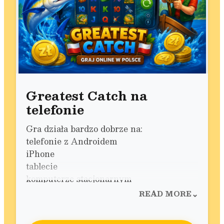
Greatest Catch na
telefonie
Gra działa bardzo dobrze na:
telefonie z Androidem
iPhone
tablecie
komputerze stacjonarnym
Mobilna wersja nie wymaga instalacji
⌄
READ MORE
aplikacji i uruchamia się bezpośrednio w
przeglądarce, co znacznie ułatwia szybki